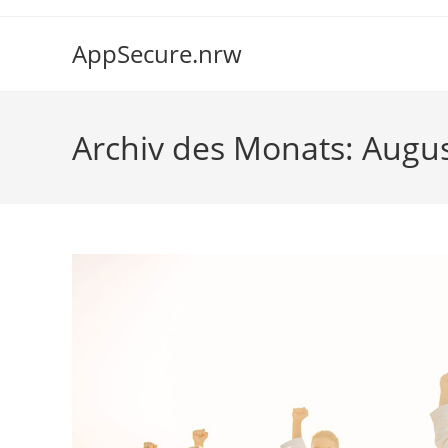
Zum
Inhalt
AppSecure.nrw
springen
Archiv des Monats: Augu