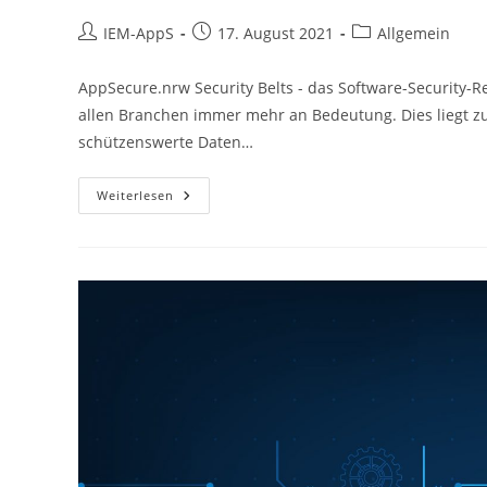
Beitrags-
Beitrag
Beitrags-
IEM-AppS
17. August 2021
Allgemein
Autor:
veröffentlicht:
Kategorie:
AppSecure.nrw Security Belts - das Software-Security-R
allen Branchen immer mehr an Bedeutung. Dies liegt z
schützenswerte Daten…
Wie
Weiterlesen
Steigere
Ich
Systematisch
Die
Security-
Kompetenz
Meines
Teams?