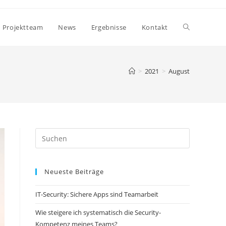
Website-
Projektteam
News
Ergebnisse
Kontakt
Suche
>
2021
>
August
umschalten
Neueste Beiträge
IT-Security: Sichere Apps sind Teamarbeit
Wie steigere ich systematisch die Security-
Kompetenz meines Teams?