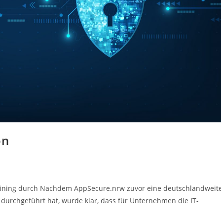
on
raining durch Nachdem AppSecure.nrw zuvor eine deutschlandweit
urchgeführt hat, wurde klar, dass für Unternehmen die IT-