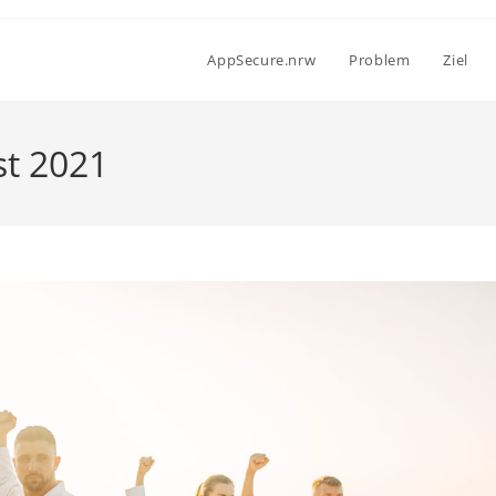
AppSecure.nrw
Problem
Ziel
st 2021